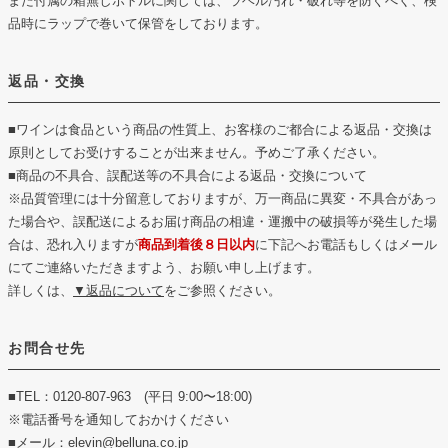
また付属の箱無しボトルに関しては、ラベル汚れ・破れ等を防ぐべく、検
品時にラップで巻いて保管をしております。
返品・交換
■ワインは食品という商品の性質上、お客様のご都合による返品・交換は
原則としてお受けすることが出来ません。予めご了承ください。
■商品の不具合、誤配送等の不具合による返品・交換について
※品質管理には十分留意しておりますが、万一商品に異変・不具合があっ
た場合や、誤配送によるお届け商品の相違・運搬中の破損等が発生した場
合は、恐れ入りますが
商品到着後８日以内
に下記へお電話もしくはメール
にてご連絡いただきますよう、お願い申し上げます。
詳しくは、
▼返品について
をご参照ください。
お問合せ先
■TEL：0120-807-963 (平日 9:00〜18:00)
※電話番号を通知しておかけください
■メール：elevin@belluna.co.jp