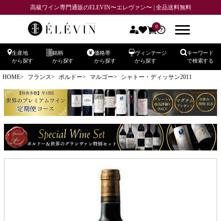
高級ワイン専門通販のELEVIN〜エレヴァン〜 | 全品送料無料
0
生産地
銘柄
価格帯
ヴィンテージ
キーワード
から探す
から探す
から探す
から探す
で検索する
HOME
フランス
ボルドー
マルゴー
シャトー・ディッサン2011