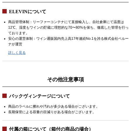
ELEVINについて
商品管理体制：リーファーコンテナにて直接輸入し、自社倉庫にて温度は
12℃、湿度もワインの貯蔵に理想的な70〜80%を保ち、徹底した管理を行っ
ております。
安心の運営体制：ワイン通販国内売上高17年連続No.1を誇る株式会社ベルー
ナが運営
詳しく見る
その他注意事項
バックヴィンテージについて
商品のラベルに擦れや汚れが多少ある場合がございます。
長期保管による容量の目減りがある場合がございます。
付属の箱について（箱付の商品の場合）