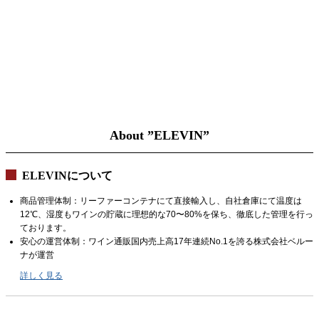
About ”ELEVIN”
ELEVINについて
商品管理体制：リーファーコンテナにて直接輸入し、自社倉庫にて温度は
12℃、湿度もワインの貯蔵に理想的な70〜80%を保ち、徹底した管理を行っ
ております。
安心の運営体制：ワイン通販国内売上高17年連続No.1を誇る株式会社ベルー
ナが運営
詳しく見る