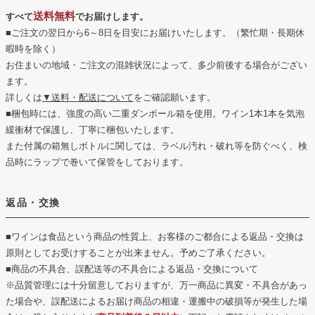
送料無料
すべて
でお届けします。
■ご注文の翌日から6～8日を目安にお届けいたします。（繁忙期・長期休
暇時を除く）
お住まいの地域・ご注文の混雑状況によって、多少前後する場合がござい
ます。
詳しくは
▼送料・配送について
をご確認願います。
■梱包時には、強度の高い二重ダンボール箱を使用。ワイン1本1本を気泡
緩衝材で保護し、丁寧に梱包いたします。
また付属の箱無しボトルに関しては、ラベル汚れ・破れ等を防ぐべく、検
品時にラップで巻いて保管をしております。
返品・交換
■ワインは食品という商品の性質上、お客様のご都合による返品・交換は
原則としてお受けすることが出来ません。予めご了承ください。
■商品の不具合、誤配送等の不具合による返品・交換について
※品質管理には十分留意しておりますが、万一商品に異変・不具合があっ
た場合や、誤配送によるお届け商品の相違・運搬中の破損等が発生した場