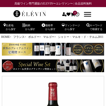
高級ワイン専門通販のELEVIN〜エレヴァン〜 | 全品送料無料
0
生産地
銘柄
価格帯
ヴィンテージ
キーワード
から探す
から探す
から探す
から探す
で検索する
HOME
フランス
ボルドー
マルゴー
シャトー・マルキ・ド・テルム2011