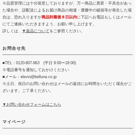
※品質管理には十分留意しておりますが、万一商品に異変・不具合があっ
た場合や、誤配送によるお届け商品の相違・運搬中の破損等が発生した場
合は、恐れ入りますが
商品到着後８日以内
に下記へお電話もしくはメール
にてご連絡いただきますよう、お願い申し上げます。
詳しくは、
▼返品について
をご参照ください。
お問合せ先
■TEL：0120-807-963 (平日 9:00〜18:00)
※電話番号を通知しておかけください
■メール：elevin@belluna.co.jp
※土日、祝日のお問い合わせはメールの返信にお時間をいただく場合がご
ざいます。ご了承ください。
▼お問い合わせフォームはこちら
マイページ