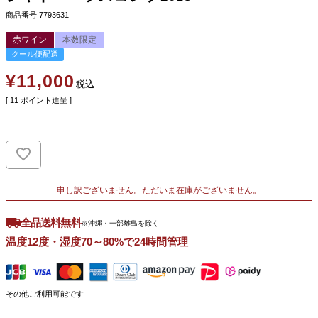
商品番号
7793631
赤ワイン
本数限定
クール便配送
¥
11,000
税込
[
11
ポイント進呈 ]
申し訳ございません。ただいま在庫がございません。
全品送料無料
※沖縄・一部離島を除く
温度12度・湿度70～80%で24時間管理
その他ご利用可能です