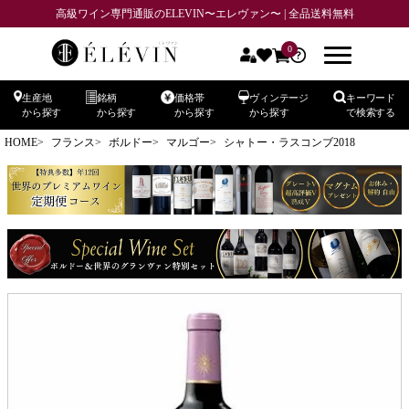
高級ワイン専門通販のELEVIN〜エレヴァン〜 | 全品送料無料
0
生産地
銘柄
価格帯
ヴィンテージ
キーワード
から探す
から探す
から探す
から探す
で検索する
HOME
フランス
ボルドー
マルゴー
シャトー・ラスコンブ2018