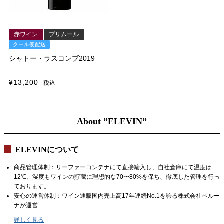
赤ワイン
プリムール
クール便配送
シャトー・ラスコンブ2019
¥
13,200
税込
About ”ELEVIN”
ELEVINについて
商品管理体制：リーファーコンテナにて直接輸入し、自社倉庫にて温度は
12℃、湿度もワインの貯蔵に理想的な70〜80%を保ち、徹底した管理を行っ
ております。
安心の運営体制：ワイン通販国内売上高17年連続No.1を誇る株式会社ベルー
ナが運営
詳しく見る