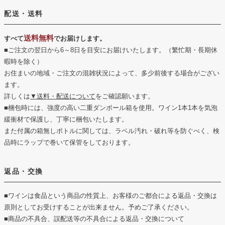
配送・送料
送料無料
すべて
でお届けします。
■ご注文の翌日から6～8日を目安にお届けいたします。（繁忙期・長期休
暇時を除く）
お住まいの地域・ご注文の混雑状況によって、多少前後する場合がござい
ます。
詳しくは
▼送料・配送について
をご確認願います。
■梱包時には、強度の高い二重ダンボール箱を使用。ワイン1本1本を気泡
緩衝材で保護し、丁寧に梱包いたします。
また付属の箱無しボトルに関しては、ラベル汚れ・破れ等を防ぐべく、検
品時にラップで巻いて保管をしております。
返品・交換
■ワインは食品という商品の性質上、お客様のご都合による返品・交換は
原則としてお受けすることが出来ません。予めご了承ください。
■商品の不具合、誤配送等の不具合による返品・交換について