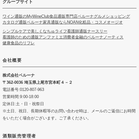
グループサイト
ワイン通販のMyWineClub
食品通販専門店ベルーナグルメショッピング
カタログ通販ベルーナ
家具通販ならNOAN
化粧品・コスメオージオ
シンプルケアで美しくなちゅライフ
看護師通販ナースリー
看護師のための通販アンファミエ
消費者金融のベルーナノーティス
健康食品のリフレ
会社概要
株式会社ベルーナ
362-0036 埼玉県上尾市宮本町４－２
電話番号:0120-807-963
営業時間:9:00-18:00
定休日:土・日・祝祭日
※土日、祝日、長期休暇等のお問い合わせ時は、メールのご返信にお時間
をいただく場合がございます。ご了承ください。
酒類販売管理者