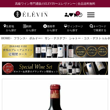
高級ワイン専門通販のELEVIN〜エレヴァン〜 | 全品送料無料
0
生産地
銘柄
価格帯
ヴィンテージ
キーワード
から探す
から探す
から探す
から探す
で検索する
HOME
フランス
ボルドー
サン・テステフ
シャトー・コス・デストゥルネル CH