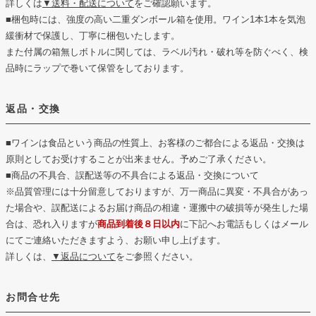
詳しくは
▼送料・配送について
をご確認願います。
■梱包時には、強度の高い二重ダンボール箱を使用。ワイン1本1本を気泡
緩衝材で保護し、丁寧に梱包いたします。
また付属の箱無しボトルに関しては、ラベル汚れ・破れ等を防ぐべく、検
品時にラップで巻いて保管をしております。
返品・交換
■ワインは食品という商品の性質上、お客様のご都合による返品・交換は
原則としてお受けすることが出来ません。予めご了承ください。
■商品の不具合、誤配送等の不具合による返品・交換について
※品質管理には十分留意しておりますが、万一商品に異変・不具合があっ
た場合や、誤配送によるお届け商品の相違・運搬中の破損等が発生した場
合は、恐れ入りますが
商品到着後８日以内
に下記へお電話もしくはメール
にてご連絡いただきますよう、お願い申し上げます。
詳しくは、
▼返品について
をご参照ください。
お問合せ先