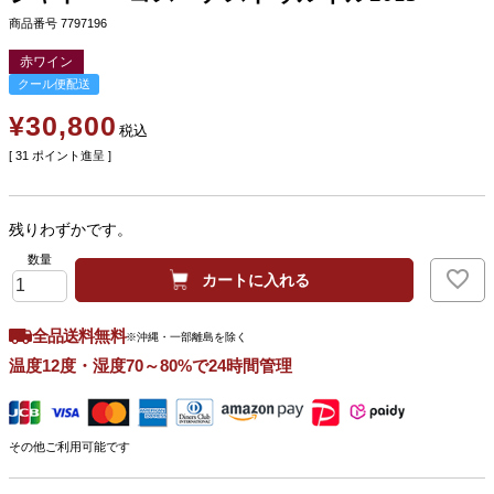
商品番号
7797196
赤ワイン
クール便配送
¥
30,800
税込
[
31
ポイント進呈 ]
残りわずかです。
カートに入れる
全品送料無料
※沖縄・一部離島を除く
温度12度・湿度70～80%で24時間管理
その他ご利用可能です