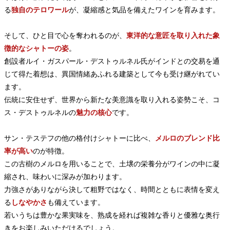
る
独自のテロワール
が、凝縮感と気品を備えたワインを育みます。
そして、ひと目で心を奪われるのが、
東洋的な意匠を取り入れた象
徴的なシャトーの姿
。
創設者ルイ・ガスパール・デストゥルネル氏がインドとの交易を通
じて得た着想は、異国情緒あふれる建築として今も受け継がれてい
ます。
伝統に安住せず、世界から新たな美意識を取り入れる姿勢こそ、コ
ス・デストゥルネルの
魅力の核心
です。
サン・テステフの他の格付けシャトーに比べ、
メルロのブレンド比
率が高い
のが特徴。
この古樹のメルロを用いることで、土壌の栄養分がワインの中に凝
縮され、味わいに深みが加わります。
力強さがありながら決して粗野ではなく、時間とともに表情を変え
る
しなやかさ
も備えています。
若いうちは豊かな果実味を、熟成を経れば複雑な香りと優雅な奥行
きをお楽しみいただけるでしょう。