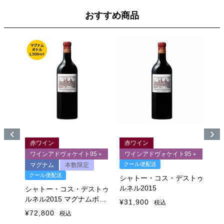
おすすめ商品
赤ワイン
赤ワイン
ク
8＋
ワインアドヴォケイト95＋
ワインアドヴォケイト95＋
クール便配送
マグナム
本数限定
シ
クール便配送
ル
ストゥ
シャトー・コス・デストゥ
ルネル2015
シャトー・コス・デストゥ
¥
3
ルネル2015 マグナムボト
¥
31,900
税込
ル
¥
72,800
税込