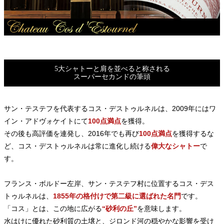
5大シャトーと肩を並べると称される
スーパーセカンドの筆頭
サン・テステフを代表するコス・デストゥルネルは、2009年にはワ
イン・アドヴォケイトにて
100点満点
を獲得。
その後も高評価を連発し、2016年でも再び
100点満点
を獲得するな
ど、コス・デストゥルネルは常に進化し続ける
偉大なシャトー
で
す。
フランス・ボルドー左岸、サン・テステフ村に位置するコス・デス
トゥルネルは、
1855年の格付けで第二級に選ばれた名門
です。
「コス」とは、この地に広がる
“砂利の丘”
を意味します。
水はけに優れた砂利質の土壌と、ジロンド河の穏やかな影響を受け