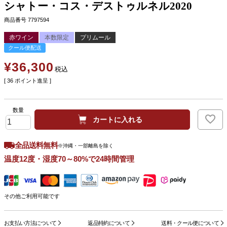
シャトー・コス・デストゥルネル2020
商品番号
7797594
赤ワイン
本数限定
プリムール
クール便配送
¥
36,300
税込
[
36
ポイント進呈 ]
カートに入れる
全品送料無料
※沖縄・一部離島を除く
温度12度・湿度70～80%で24時間管理
その他ご利用可能です
お支払い方法について
返品特約について
送料・クール便について