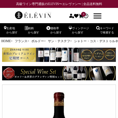
高級ワイン専門通販のELEVIN〜エレヴァン〜 | 全品送料無料
0
生産地
銘柄
価格帯
ヴィンテージ
キーワード
から探す
から探す
から探す
から探す
で検索する
HOME
フランス
ボルドー
サン・テステフ
シャトー・コス・デストゥルネル CH