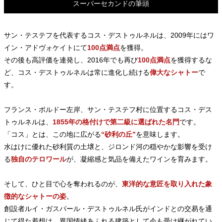
スーパーセカンドの筆頭
サン・テステフを代表するコス・デストゥルネルは、2009年にはワ
イン・アドヴォケイトにて
100点満点
を獲得。
その後も高評価を連発し、2016年でも再び
100点満点
を獲得するな
ど、コス・デストゥルネルは常に進化し続ける
偉大なシャトー
で
す。
フランス・ボルドー左岸、サン・テステフ村に位置するコス・デス
トゥルネルは、
1855年の格付けで第二級に選ばれた名門
です。
「コス」とは、この地に広がる
“砂利の丘”
を意味します。
水はけに優れた砂利質の土壌と、ジロンド河の穏やかな影響を受け
る
独自のテロワール
が、凝縮感と気品を備えたワインを育みます。
そして、ひと目で心を奪われるのが、
東洋的な意匠を取り入れた象
徴的なシャトーの姿
。
創設者ルイ・ガスパール・デストゥルネル氏がインドとの交易を通
じて得た着想は、異国情緒あふれる建築として今も受け継がれてい