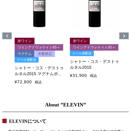
赤ワイン
赤ワイン
ク
8＋
ワインアドヴォケイト95＋
ワインアドヴォケイト95＋
クール便配送
マグナム
本数限定
シ
クール便配送
ル
ストゥ
シャトー・コス・デストゥ
ルネル2015
シャトー・コス・デストゥ
¥
3
ルネル2015 マグナムボト
¥
31,900
税込
ル
¥
72,800
税込
About ”ELEVIN”
ELEVINについて