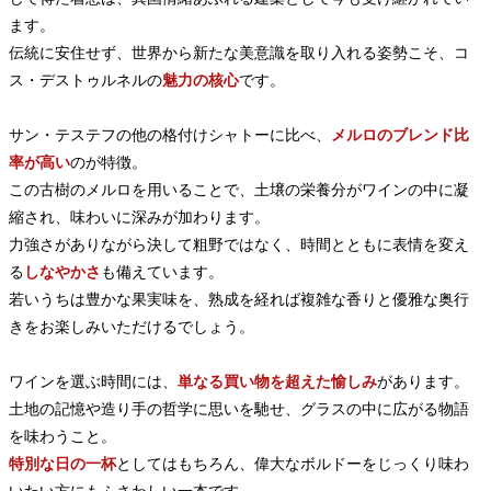
ます。
伝統に安住せず、世界から新たな美意識を取り入れる姿勢こそ、コ
ス・デストゥルネルの
魅力の核心
です。
サン・テステフの他の格付けシャトーに比べ、
メルロのブレンド比
率が高い
のが特徴。
この古樹のメルロを用いることで、土壌の栄養分がワインの中に凝
縮され、味わいに深みが加わります。
力強さがありながら決して粗野ではなく、時間とともに表情を変え
る
しなやかさ
も備えています。
若いうちは豊かな果実味を、熟成を経れば複雑な香りと優雅な奥行
きをお楽しみいただけるでしょう。
ワインを選ぶ時間には、
単なる買い物を超えた愉しみ
があります。
土地の記憶や造り手の哲学に思いを馳せ、グラスの中に広がる物語
を味わうこと。
特別な日の一杯
としてはもちろん、偉大なボルドーをじっくり味わ
いたい方にもふさわしい一本です。