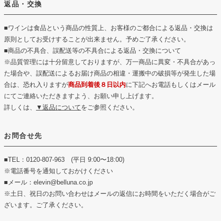
返品・交換
■ワインは食品という商品の性質上、お客様のご都合による返品・交換は
原則としてお受けすることが出来ません。予めご了承ください。
■商品の不具合、誤配送等の不具合による返品・交換について
※品質管理には十分留意しておりますが、万一商品に異変・不具合があっ
た場合や、誤配送によるお届け商品の相違・運搬中の破損等が発生した場
合は、恐れ入りますが
商品到着後８日以内
に下記へお電話もしくはメール
にてご連絡いただきますよう、お願い申し上げます。
詳しくは、
▼返品について
をご参照ください。
お問合せ先
■TEL：0120-807-963 (平日 9:00〜18:00)
※電話番号を通知しておかけください
■メール：elevin@belluna.co.jp
※土日、祝日のお問い合わせはメールの返信にお時間をいただく場合がご
ざいます。ご了承ください。