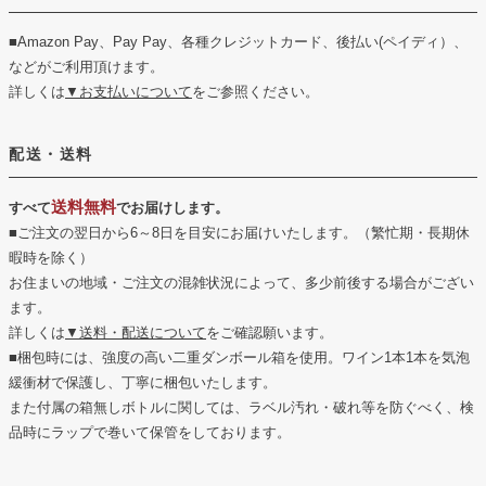
■Amazon Pay、Pay Pay、各種クレジットカード、後払い(ペイディ）、
などがご利用頂けます。
詳しくは
▼お支払いについて
をご参照ください。
配送・送料
送料無料
すべて
でお届けします。
■ご注文の翌日から6～8日を目安にお届けいたします。（繁忙期・長期休
暇時を除く）
お住まいの地域・ご注文の混雑状況によって、多少前後する場合がござい
ます。
詳しくは
▼送料・配送について
をご確認願います。
■梱包時には、強度の高い二重ダンボール箱を使用。ワイン1本1本を気泡
緩衝材で保護し、丁寧に梱包いたします。
また付属の箱無しボトルに関しては、ラベル汚れ・破れ等を防ぐべく、検
品時にラップで巻いて保管をしております。