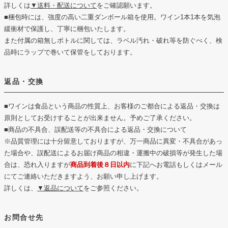
詳しくは
▼送料・配送について
をご確認願います。
■梱包時には、強度の高い二重ダンボール箱を使用。ワイン1本1本を気泡
緩衝材で保護し、丁寧に梱包いたします。
また付属の箱無しボトルに関しては、ラベル汚れ・破れ等を防ぐべく、検
品時にラップで巻いて保管をしております。
返品・交換
■ワインは食品という商品の性質上、お客様のご都合による返品・交換は
原則としてお受けすることが出来ません。予めご了承ください。
■商品の不具合、誤配送等の不具合による返品・交換について
※品質管理には十分留意しておりますが、万一商品に異変・不具合があっ
た場合や、誤配送によるお届け商品の相違・運搬中の破損等が発生した場
合は、恐れ入りますが
商品到着後８日以内
に下記へお電話もしくはメール
にてご連絡いただきますよう、お願い申し上げます。
詳しくは、
▼返品について
をご参照ください。
お問合せ先