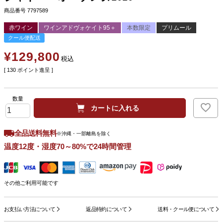
商品番号
7797589
赤ワイン
ワインアドヴォケイト95＋
本数限定
プリムール
クール便配送
¥
129,800
税込
[
130
ポイント進呈 ]
カートに入れる
全品送料無料
※沖縄・一部離島を除く
温度12度・湿度70～80%で24時間管理
その他ご利用可能です
お支払い方法について
返品特約について
送料・クール便について