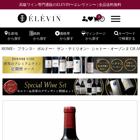
高級ワイン専門通販のELEVIN〜エレヴァン〜 | 全品送料無料
0
生産地
銘柄
価格帯
ヴィンテージ
キーワード
から探す
から探す
から探す
から探す
で検索する
HOME
フランス
ボルドー
サン・テミリオン
シャトー・オーゾンヌ CH.AU