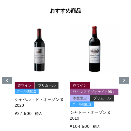
おすすめ商品
赤ワイン
プリムール
赤ワイン
クール便配送
ク
5＋
ワインアドヴォケイト98＋
ル
本数限定
プリムール
シャペル・ド・オーゾンヌ
シ
クール便配送
2020
20
ヌ
シャトー・オーゾンヌ
¥
27,500
¥
2
税込
2019
¥
104,500
税込