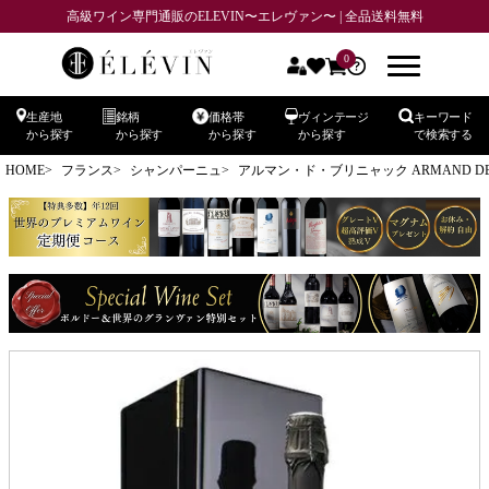
高級ワイン専門通販のELEVIN〜エレヴァン〜 | 全品送料無料
0
生産地
銘柄
価格帯
ヴィンテージ
キーワード
から探す
から探す
から探す
から探す
で検索する
HOME
フランス
シャンパーニュ
アルマン・ド・ブリニャック ARMAND DE 