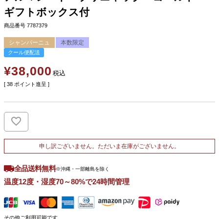
ギフトボックス付
商品番号
7787379
シャンパーニュ
本数限定
クール便配送
¥
38,000
税込
[
38
ポイント進呈 ]
申し訳ございません。ただいま在庫がございません。
全品送料無料
※沖縄・一部離島を除く
温度12度・湿度70～80%で24時間管理
その他ご利用可能です