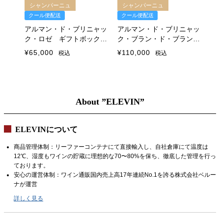
シャンパーニュ
シャンパーニュ
クール便配送
クール便配送
ク
アルマン・ド・ブリニャッ
アルマン・ド・ブリニャッ
ア
ニャッ
ク・ロゼ ギフトボックス
ク・ブラン・ド・ブラン
ク
ン６本
付
ギフトボックス付
バ
¥
65,000
¥
110,000
¥
5
税込
税込
About ”ELEVIN”
ELEVINについて
商品管理体制：リーファーコンテナにて直接輸入し、自社倉庫にて温度は
12℃、湿度もワインの貯蔵に理想的な70〜80%を保ち、徹底した管理を行っ
ております。
安心の運営体制：ワイン通販国内売上高17年連続No.1を誇る株式会社ベルー
ナが運営
詳しく見る