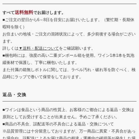
送料無料
すべて
でお届けします。
■ご注文の翌日から6～8日を目安にお届けいたします。（繁忙期・長期休
暇時を除く）
お住まいの地域・ご注文の混雑状況によって、多少前後する場合がござい
ます。
詳しくは
▼送料・配送について
をご確認願います。
■梱包時には、強度の高い二重ダンボール箱を使用。ワイン1本1本を気泡
緩衝材で保護し、丁寧に梱包いたします。
また付属の箱無しボトルに関しては、ラベル汚れ・破れ等を防ぐべく、検
品時にラップで巻いて保管をしております。
返品・交換
■ワインは食品という商品の性質上、お客様のご都合による返品・交換は
原則としてお受けすることが出来ません。予めご了承ください。
■商品の不具合、誤配送等の不具合による返品・交換について
※品質管理には十分留意しておりますが、万一商品に異変・不具合があっ
た場合や、誤配送によるお届け商品の相違・運搬中の破損等が発生した場