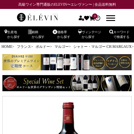
高級ワイン専門通販のELEVIN〜エレヴァン〜 | 全品送料無料
0
生産地
銘柄
価格帯
ヴィンテージ
キーワード
から探す
から探す
から探す
から探す
で検索する
HOME
フランス
ボルドー
マルゴー
シャトー・マルゴー CH.MARGAUX