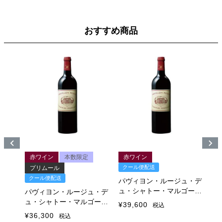
おすすめ商品
ル
赤ワイン
本数限定
赤ワイン
クール便配送
ク
プリムール
クール便配送
ュ・デ
パヴィヨン・ルージュ・デ
パ
ゴー
ュ・シャトー・マルゴー
ュ
パヴィヨン・ルージュ・デ
2016
20
ュ・シャトー・マルゴー
¥
39,600
¥
3
税込
2018
¥
36,300
税込