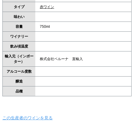
タイプ
赤ワイン
味わい
容量
750ml
ワイナリー
飲み頃温度
輸入元（インポー
株式会社ベルーナ 直輸入
ター）
アルコール度数
醸造
品種
この生産者のワインを見る