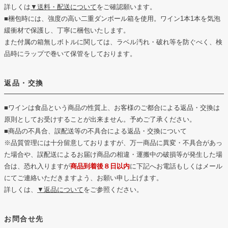
詳しくは
▼送料・配送について
をご確認願います。
■梱包時には、強度の高い二重ダンボール箱を使用。ワイン1本1本を気泡
緩衝材で保護し、丁寧に梱包いたします。
また付属の箱無しボトルに関しては、ラベル汚れ・破れ等を防ぐべく、検
品時にラップで巻いて保管をしております。
返品・交換
■ワインは食品という商品の性質上、お客様のご都合による返品・交換は
原則としてお受けすることが出来ません。予めご了承ください。
■商品の不具合、誤配送等の不具合による返品・交換について
※品質管理には十分留意しておりますが、万一商品に異変・不具合があっ
た場合や、誤配送によるお届け商品の相違・運搬中の破損等が発生した場
合は、恐れ入りますが
商品到着後８日以内
に下記へお電話もしくはメール
にてご連絡いただきますよう、お願い申し上げます。
詳しくは、
▼返品について
をご参照ください。
お問合せ先