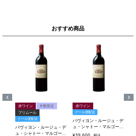
おすすめ商品
ル
赤ワイン
本数限定
赤ワイン
クール便配送
ク
プリムール
クール便配送
ュ・デ
パヴィヨン・ルージュ・デ
パ
ゴー
ュ・シャトー・マルゴー
ュ
パヴィヨン・ルージュ・デ
2016
20
ュ・シャトー・マルゴー
¥
39,600
¥
3
税込