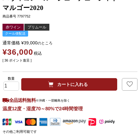
マルゴー2020
商品番号
7797752
赤ワイン
プリムール
クール便配送
通常価格
¥
39,000
のところ
¥
36,000
税込
[
36
ポイント進呈 ]
カートに入れる
全品送料無料
※沖縄・一部離島を除く
温度12度・湿度70～80%で24時間管理
その他ご利用可能です