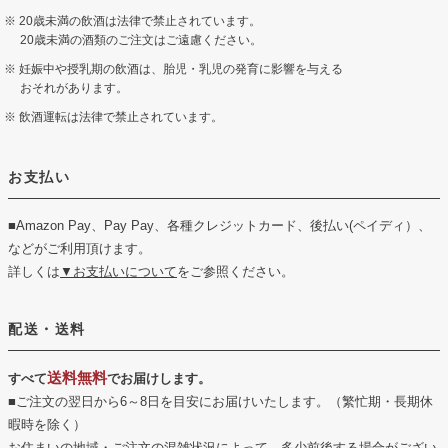
20歳未満の飲酒は法律で禁止されています。
20歳未満の酒類のご注文はご遠慮ください。
妊娠中や授乳期の飲酒は、胎児・乳児の発育に影響を与える
おそれがあります。
飲酒運転は法律で禁止されています。
お支払い
■Amazon Pay、Pay Pay、各種クレジットカード、後払い(ペイディ）、
などがご利用頂けます。
詳しくは
▼お支払いについて
をご参照ください。
配送・送料
送料無料
すべて
でお届けします。
■ご注文の翌日から6～8日を目安にお届けいたします。（繁忙期・長期休
暇時を除く）
お住まいの地域・ご注文の混雑状況によって、多少前後する場合がござい