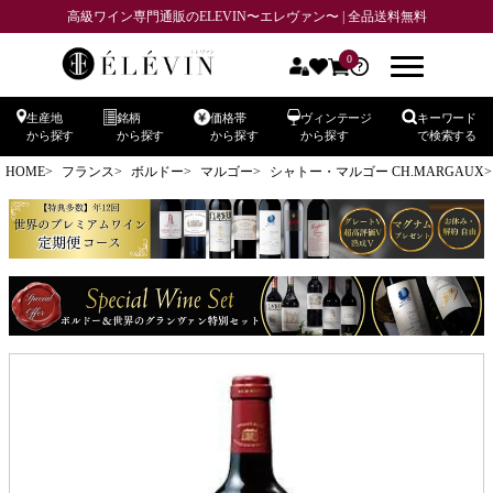
高級ワイン専門通販のELEVIN〜エレヴァン〜 | 全品送料無料
0
生産地
銘柄
価格帯
ヴィンテージ
キーワード
から探す
から探す
から探す
から探す
で検索する
HOME
フランス
ボルドー
マルゴー
シャトー・マルゴー CH.MARGAUX