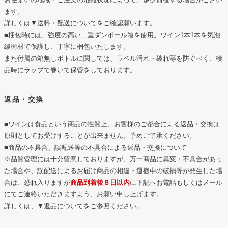
ます。
詳しくは
▼送料・配送について
をご確認願います。
■梱包時には、強度の高い二重ダンボール箱を使用。ワイン1本1本を気泡
緩衝材で保護し、丁寧に梱包いたします。
また付属の箱無しボトルに関しては、ラベル汚れ・破れ等を防ぐべく、検
品時にラップで巻いて保管をしております。
返品・交換
■ワインは食品という商品の性質上、お客様のご都合による返品・交換は
原則としてお受けすることが出来ません。予めご了承ください。
■商品の不具合、誤配送等の不具合による返品・交換について
※品質管理には十分留意しておりますが、万一商品に異変・不具合があっ
た場合や、誤配送によるお届け商品の相違・運搬中の破損等が発生した場
合は、恐れ入りますが
商品到着後８日以内
に下記へお電話もしくはメール
にてご連絡いただきますよう、お願い申し上げます。
詳しくは、
▼返品について
をご参照ください。