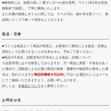
■梱包時には、強度の高い二重ダンボール箱を使用。ワイン1本1本を気泡
緩衝材で保護し、丁寧に梱包いたします。
また付属の箱無しボトルに関しては、ラベル汚れ・破れ等を防ぐべく、検
品時にラップで巻いて保管をしております。
返品・交換
■ワインは食品という商品の性質上、お客様のご都合による返品・交換は
原則としてお受けすることが出来ません。予めご了承ください。
■商品の不具合、誤配送等の不具合による返品・交換について
※品質管理には十分留意しておりますが、万一商品に異変・不具合があっ
た場合や、誤配送によるお届け商品の相違・運搬中の破損等が発生した場
合は、恐れ入りますが
商品到着後８日以内
に下記へお電話もしくはメール
にてご連絡いただきますよう、お願い申し上げます。
詳しくは、
▼返品について
をご参照ください。
お問合せ先