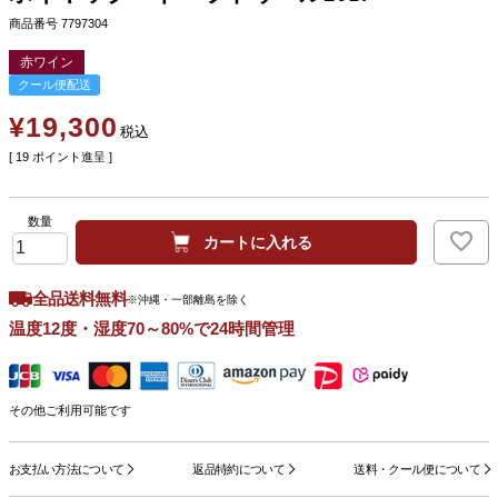
商品番号
7797304
赤ワイン
クール便配送
¥
19,300
税込
[
19
ポイント進呈 ]
カートに入れる
全品送料無料
※沖縄・一部離島を除く
温度12度・湿度70～80%で24時間管理
その他ご利用可能です
お支払い方法について
返品特約について
送料・クール便について