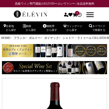
高級ワイン専門通販のELEVIN〜エレヴァン〜 | 全品送料無料
0
生産地
銘柄
価格帯
ヴィンテージ
キーワード
から探す
から探す
から探す
から探す
で検索する
HOME
フランス
ボルドー
ポイヤック
シャトー・ラトゥール CH.LATOUR