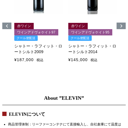
赤ワイン
赤ワイン
8＋
ワインアドヴォケイト97
ワインアドヴォケイト95
クール便配送
クール便配送
グ
ク
シャトー・ラフィット・ロ
シャトー・ラフィット・ロ
ートシルト2009
ートシルト2014
シ
ト・ロ
ー
¥
187,000
¥
145,000
税込
税込
¥
1
About ”ELEVIN”
ELEVINについて
商品管理体制：リーファーコンテナにて直接輸入し、自社倉庫にて温度は