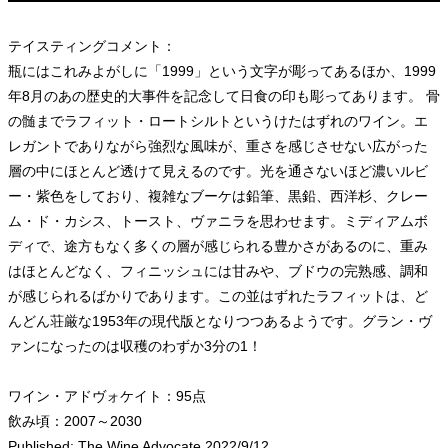
テイスティングコメント：
瓶にはこれみよがしに「1999」という文字が彫ってあるほか、1999
年8月のあの歴史的大事件を記念して日食の印も彫ってあります。 骨
の髄までラフィット・ロートシルトというけたはずれのワイン。エ
レガントでありながら強烈な風味が、重さを感じさせない広がった
層の中にほとんど透けて見えるのです。光を通さないほど濃いルビ
ー・紫色をしており、複雑なブーケは鉛筆、黒鉛、西洋杉、クレー
ム・ド・カシス、トースト、ヴァニラを思わせます。ミディアムボ
ディで、途方もなく多くの層が感じられる豊かさがあるのに、重み
はほとんどなく、フィニッシュには甘みや、ブドウの完熟感、調和
が感じられるばかりであります。この並はずれたラフィットは、ど
んどん荘厳な1953年の現代版となりつつあるようです。グラン・ヴ
ァンになったのは収穫のわずか3分の1！
ワイン・アドヴォケイト：95点
飲み頃：2007～2030
Published: The Wine Advocate 2022/9/12