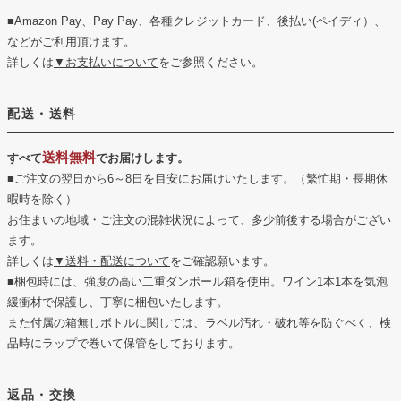
■Amazon Pay、Pay Pay、各種クレジットカード、後払い(ペイディ）、
などがご利用頂けます。
詳しくは
▼お支払いについて
をご参照ください。
配送・送料
送料無料
すべて
でお届けします。
■ご注文の翌日から6～8日を目安にお届けいたします。（繁忙期・長期休
暇時を除く）
お住まいの地域・ご注文の混雑状況によって、多少前後する場合がござい
ます。
詳しくは
▼送料・配送について
をご確認願います。
■梱包時には、強度の高い二重ダンボール箱を使用。ワイン1本1本を気泡
緩衝材で保護し、丁寧に梱包いたします。
また付属の箱無しボトルに関しては、ラベル汚れ・破れ等を防ぐべく、検
品時にラップで巻いて保管をしております。
返品・交換