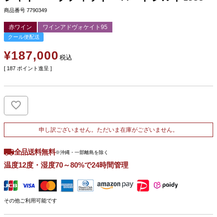
商品番号
7790349
赤ワイン
ワインアドヴォケイト95
クール便配送
¥
187,000
税込
[
187
ポイント進呈 ]
申し訳ございません。ただいま在庫がございません。
全品送料無料
※沖縄・一部離島を除く
温度12度・湿度70～80%で24時間管理
その他ご利用可能です