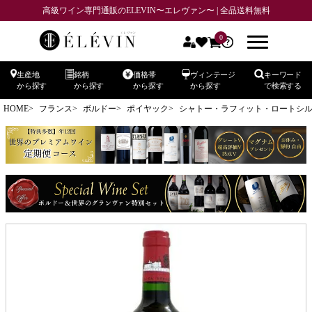
高級ワイン専門通販のELEVIN〜エレヴァン〜 | 全品送料無料
0
生産地
銘柄
価格帯
ヴィンテージ
キーワード
から探す
から探す
から探す
から探す
で検索する
HOME
フランス
ボルドー
ポイヤック
シャトー・ラフィット・ロートシルト CH.