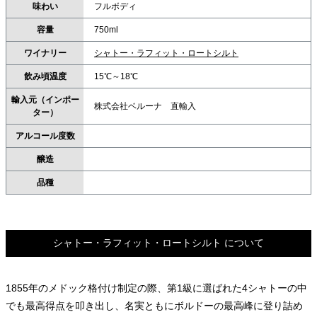
味わい
フルボディ
容量
750ml
ワイナリー
シャトー・ラフィット・ロートシルト
飲み頃温度
15℃～18℃
輸入元（インポー
株式会社ベルーナ 直輸入
ター）
アルコール度数
醸造
品種
シャトー・ラフィット・ロートシルト について
1855年のメドック格付け制定の際、第1級に選ばれた4シャトーの中
でも最高得点を叩き出し、名実ともにボルドーの最高峰に登り詰め