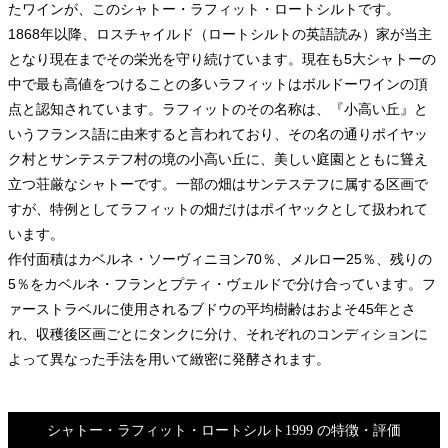
たワインが、このシャトー・ラフィット・ロートシルトです。
1868年以降、ロスチャイルド（ロートシルトの英語読み）家が当主
となり現在までその栄光を守り続けています。現在も5大シャトーの
中で最も高値をつけることの多いラフィットはボルドーワインの頂
点と認知されています。ラフィットのその名称は、『小高い丘』と
いうフランス語に由来すると言われており、その名の通りポイヤッ
ク村とサンテステフ村の境の小高い丘に、美しい庭園とともに聳え
立つ荘厳なシャトーです。一部の畑はサンテステフに属する区画で
すが、特例としてラフィットの畑だけはポイヤックとして扱われて
います。
作付面積はカベルネ・ソーヴィニヨン70％、メルロー25％、残りの
5％をカベルネ・フランとプティ・ヴェルドで分け合っています。フ
ァーストラベルに使用されるブドウの平均樹齢はおよそ45年とさ
れ、収穫後区画ごとにタンクに分け、それぞれのコンディションに
よって異なった手法を用いて緻密に発酵されます。
シャトー・ラフィット・ロートシルト1999 の特徴・評価