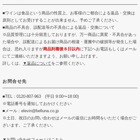
■ワインは食品という商品の性質上、お客様のご都合による返品・交換は
原則としてお受けすることが出来ません。予めご了承ください。
■商品の不具合、誤配送等の不具合による返品・交換について
※品質管理には十分留意しておりますが、万一商品に異変・不具合があっ
た場合や、誤配送によるお届け商品の相違・運搬中の破損等が発生した場
合は、恐れ入りますが
商品到着後８日以内
に下記へお電話もしくはメール
にてご連絡いただきますよう、お願い申し上げます。
詳しくは、
▼返品について
をご参照ください。
お問合せ先
■TEL：0120-807-963 (平日 9:00〜18:00)
※電話番号を通知しておかけください
■メール：elevin@belluna.co.jp
※土日、祝日のお問い合わせはメールの返信にお時間をいただく場合がご
ざいます。ご了承ください。
▼お問い合わせフォームはこちら