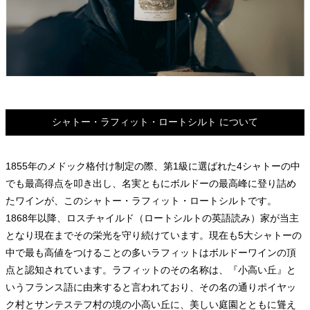
シャトー・ラフィット・ロートシルト について
1855年のメドック格付け制定の際、第1級に選ばれた4シャトーの中
でも最高得点を叩き出し、名実ともにボルドーの最高峰に登り詰め
たワインが、このシャトー・ラフィット・ロートシルトです。
1868年以降、ロスチャイルド（ロートシルトの英語読み）家が当主
となり現在までその栄光を守り続けています。現在も5大シャトーの
中で最も高値をつけることの多いラフィットはボルドーワインの頂
点と認知されています。ラフィットのその名称は、『小高い丘』と
いうフランス語に由来すると言われており、その名の通りポイヤッ
ク村とサンテステフ村の境の小高い丘に、美しい庭園とともに聳え