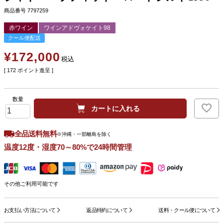
商品番号
7797259
赤ワイン
ワインアドヴォケイト98
クール便配送
¥
172,000
税込
[
172
ポイント進呈 ]
カートに入れる
全品送料無料
※沖縄・一部離島を除く
温度12度・湿度70～80%で24時間管理
その他ご利用可能です
お支払い方法について
返品特約について
送料・クール便について