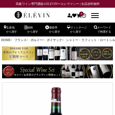
高級ワイン専門通販のELEVIN〜エレヴァン〜 | 全品送料無料
0
生産地
銘柄
価格帯
ヴィンテージ
キーワード
から探す
から探す
から探す
から探す
で検索する
HOME
フランス
ボルドー
ポイヤック
シャトー・ラフィット・ロートシルト CH.