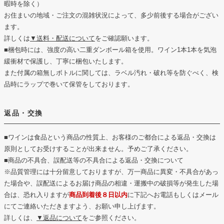
暇時を除く）
お住まいの地域・ご注文の混雑状況によって、多少前後する場合がござい
ます。
詳しくは
▼送料・配送について
をご確認願います。
■梱包時には、強度の高い二重ダンボール箱を使用。ワイン1本1本を気泡
緩衝材で保護し、丁寧に梱包いたします。
また付属の箱無しボトルに関しては、ラベル汚れ・破れ等を防ぐべく、検
品時にラップで巻いて保管をしております。
返品・交換
■ワインは食品という商品の性質上、お客様のご都合による返品・交換は
原則としてお受けすることが出来ません。予めご了承ください。
■商品の不具合、誤配送等の不具合による返品・交換について
※品質管理には十分留意しておりますが、万一商品に異変・不具合があっ
た場合や、誤配送によるお届け商品の相違・運搬中の破損等が発生した場
合は、恐れ入りますが
商品到着後８日以内
に下記へお電話もしくはメール
にてご連絡いただきますよう、お願い申し上げます。
詳しくは、
▼返品について
をご参照ください。