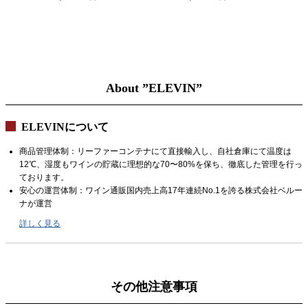
ートシルト2
¥
100,000
About ”ELEVIN”
ELEVINについて
商品管理体制：リーファーコンテナにて直接輸入し、自社倉庫にて温度は
12℃、湿度もワインの貯蔵に理想的な70〜80%を保ち、徹底した管理を行っ
ております。
安心の運営体制：ワイン通販国内売上高17年連続No.1を誇る株式会社ベルー
ナが運営
詳しく見る
その他注意事項