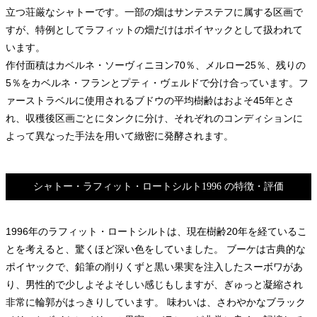
立つ荘厳なシャトーです。一部の畑はサンテステフに属する区画で
すが、特例としてラフィットの畑だけはポイヤックとして扱われて
います。
作付面積はカベルネ・ソーヴィニヨン70％、メルロー25％、残りの
5％をカベルネ・フランとプティ・ヴェルドで分け合っています。フ
ァーストラベルに使用されるブドウの平均樹齢はおよそ45年とさ
れ、収穫後区画ごとにタンクに分け、それぞれのコンディションに
よって異なった手法を用いて緻密に発酵されます。
シャトー・ラフィット・ロートシルト1996 の特徴・評価
1996年のラフィット・ロートシルトは、現在樹齢20年を経ているこ
とを考えると、驚くほど深い色をしていました。 ブーケは古典的な
ポイヤックで、鉛筆の削りくずと黒い果実を注入したスーボワがあ
り、男性的で少しよそよそしい感じもしますが、ぎゅっと凝縮され
非常に輪郭がはっきりしています。 味わいは、さわやかなブラック