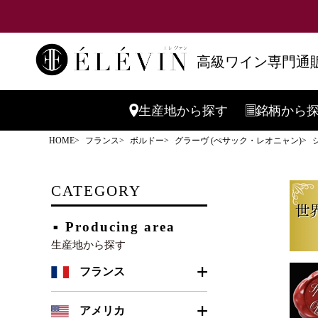
高級ワイン専門通販
生産地
から探す
銘柄
から
HOME
フランス
ボルドー
グラーヴ (ぺサック・レオニャン)
CATEGORY
Producing area
生産地から探す
フランス
ボルドー
アメリカ