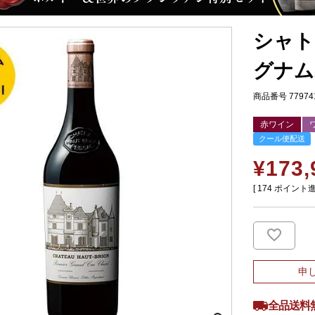
シャト
グナム
商品番号
77974
赤ワイン
クール便配送
¥
173,
[
174
ポイント進
申
全品送料