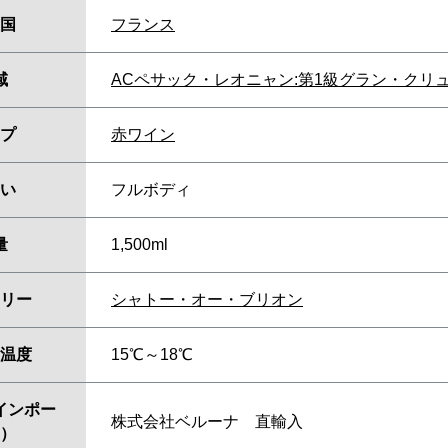
国
フランス
域
ACペサック・レオニャン:第1級グラン・クリ
プ
赤ワイン
い
フルボディ
量
1,500ml
リー
シャトー・オー・ブリオン
温度
15℃～18℃
インポー
株式会社ベルーナ 直輸入
）