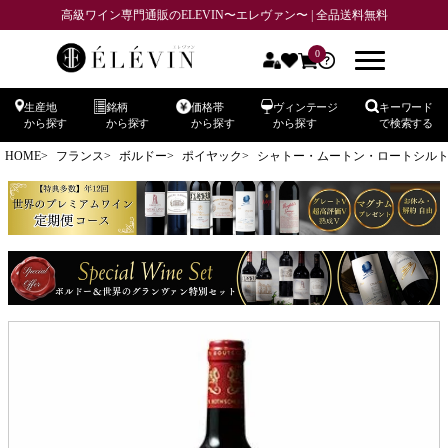
高級ワイン専門通販のELEVIN〜エレヴァン〜 | 全品送料無料
0
生産地
銘柄
価格帯
ヴィンテージ
キーワード
から探す
から探す
から探す
から探す
で検索する
HOME
フランス
ボルドー
ポイヤック
シャトー・ムートン・ロートシルト CH.