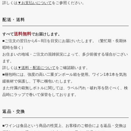
詳しくは
▼お支払いについて
をご参照ください。
配送・送料
送料無料
すべて
でお届けします。
■ご注文の翌日から6～8日を目安にお届けいたします。（繁忙期・長期休
暇時を除く）
お住まいの地域・ご注文の混雑状況によって、多少前後する場合がござい
ます。
詳しくは
▼送料・配送について
をご確認願います。
■梱包時には、強度の高い二重ダンボール箱を使用。ワイン1本1本を気泡
緩衝材で保護し、丁寧に梱包いたします。
また付属の箱無しボトルに関しては、ラベル汚れ・破れ等を防ぐべく、検
品時にラップで巻いて保管をしております。
返品・交換
■ワインは食品という商品の性質上、お客様のご都合による返品・交換は