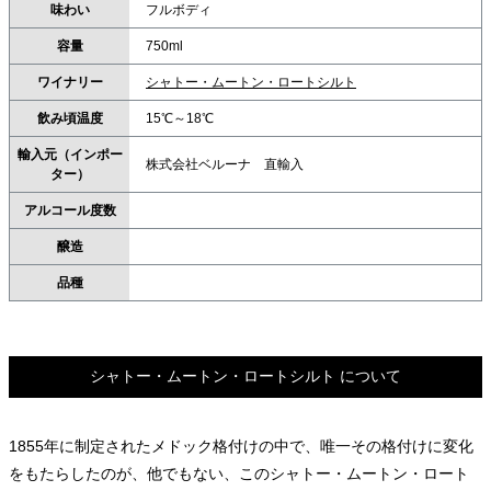
味わい
フルボディ
容量
750ml
ワイナリー
シャトー・ムートン・ロートシルト
飲み頃温度
15℃～18℃
輸入元（インポー
株式会社ベルーナ 直輸入
ター）
アルコール度数
醸造
品種
シャトー・ムートン・ロートシルト について
1855年に制定されたメドック格付けの中で、唯一その格付けに変化
をもたらしたのが、他でもない、このシャトー・ムートン・ロート