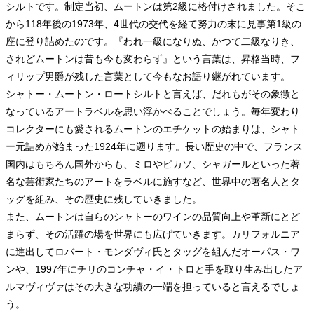
シルトです。制定当初、ムートンは第2級に格付けされました。そこ
から118年後の1973年、4世代の交代を経て努力の末に見事第1級の
座に登り詰めたのです。『われ一級になりぬ、かつて二級なりき、
されどムートンは昔も今も変わらず』という言葉は、昇格当時、フ
ィリップ男爵が残した言葉として今もなお語り継がれています。
シャトー・ムートン・ロートシルトと言えば、だれもがその象徴と
なっているアートラベルを思い浮かべることでしょう。毎年変わり
コレクターにも愛されるムートンのエチケットの始まりは、シャト
ー元詰めが始まった1924年に遡ります。長い歴史の中で、フランス
国内はもちろん国外からも、ミロやピカソ、シャガールといった著
名な芸術家たちのアートをラベルに施すなど、世界中の著名人とタ
ッグを組み、その歴史に残していきました。
また、ムートンは自らのシャトーのワインの品質向上や革新にとど
まらず、その活躍の場を世界にも広げていきます。カリフォルニア
に進出してロバート・モンダヴィ氏とタッグを組んだオーパス・ワ
ンや、1997年にチリのコンチャ・イ・トロと手を取り生み出したア
ルマヴィヴァはその大きな功績の一端を担っていると言えるでしょ
う。