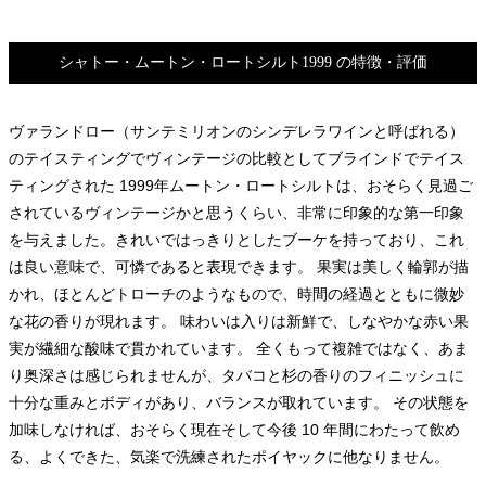
シャトー・ムートン・ロートシルト1999 の特徴・評価
ヴァランドロー（サンテミリオンのシンデレラワインと呼ばれる）
のテイスティングでヴィンテージの比較としてブラインドでテイス
ティングされた 1999年ムートン・ロートシルトは、おそらく見過ご
されているヴィンテージかと思うくらい、非常に印象的な第一印象
を与えました。きれいではっきりとしたブーケを持っており、これ
は良い意味で、可憐であると表現できます。 果実は美しく輪郭が描
かれ、ほとんどトローチのようなもので、時間の経過とともに微妙
な花の香りが現れます。 味わいは入りは新鮮で、しなやかな赤い果
実が繊細な酸味で貫かれています。 全くもって複雑ではなく、あま
り奥深さは感じられませんが、タバコと杉の香りのフィニッシュに
十分な重みとボディがあり、バランスが取れています。 その状態を
加味しなければ、おそらく現在そして今後 10 年間にわたって飲め
る、よくできた、気楽で洗練されたポイヤックに他なりません。