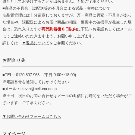
原則としてお受けすることが出来ません。予めご了承ください。
■商品の不具合、誤配送等の不具合による返品・交換について
※品質管理には十分留意しておりますが、万一商品に異変・不具合があっ
た場合や、誤配送によるお届け商品の相違・運搬中の破損等が発生した場
合は、恐れ入りますが
商品到着後８日以内
に下記へお電話もしくはメール
にてご連絡いただきますよう、お願い申し上げます。
詳しくは、
▼返品について
をご参照ください。
お問合せ先
■TEL：0120-807-963 (平日 9:00〜18:00)
※電話番号を通知しておかけください
■メール：elevin@belluna.co.jp
※土日、祝日のお問い合わせはメールの返信にお時間をいただく場合がご
ざいます。ご了承ください。
▼お問い合わせフォームはこちら
マイページ