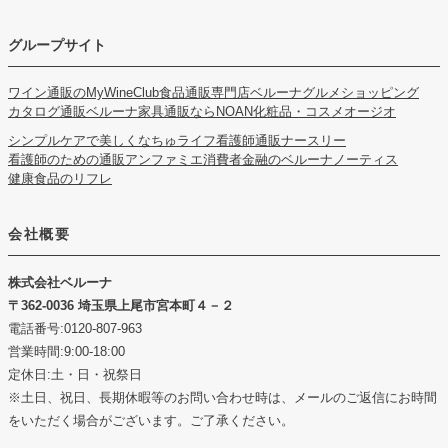
グループサイト
ワイン通販のMyWineClub
食品通販専門店ベルーナグルメショッピング
カタログ通販ベルーナ
家具通販ならNOAN
化粧品・コスメオージオ
シンプルケアで美しくなちゅライフ
看護師通販ナースリー
看護師のための通販アンファミエ
消費者金融のベルーナノーティス
健康食品のリフレ
会社概要
株式会社ベルーナ
362-0036 埼玉県上尾市宮本町４－２
電話番号:0120-807-963
営業時間:9:00-18:00
定休日:土・日・祝祭日
※土日、祝日、長期休暇等のお問い合わせ時は、メールのご返信にお時間
をいただく場合がございます。ご了承ください。