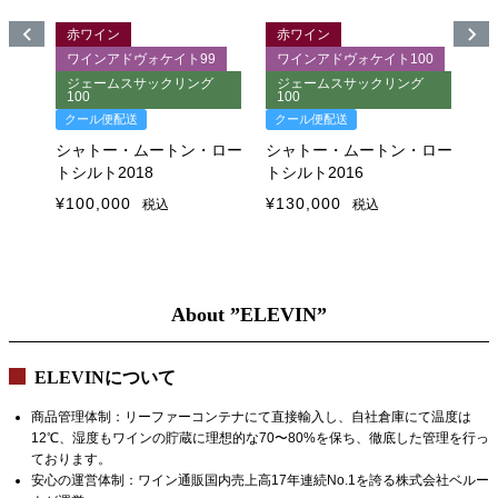
赤ワイン
赤ワイン
00
ワインアドヴォケイト99
ワインアドヴォケイト100
ク
グ
ジェームスサックリング
ジェームスサックリング
100
100
シ
クール便配送
クール便配送
ト
シャトー・ムートン・ロー
シャトー・ムートン・ロー
¥
9
トシルト2018
トシルト2016
・ロー
¥
100,000
¥
130,000
税込
税込
About ”ELEVIN”
ELEVINについて
商品管理体制：リーファーコンテナにて直接輸入し、自社倉庫にて温度は
12℃、湿度もワインの貯蔵に理想的な70〜80%を保ち、徹底した管理を行っ
ております。
安心の運営体制：ワイン通販国内売上高17年連続No.1を誇る株式会社ベルー