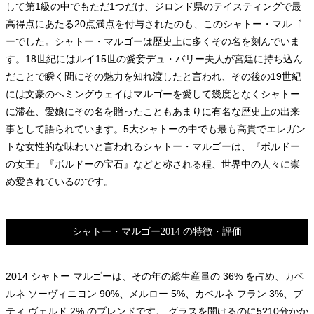
して第1級の中でもただ1つだけ、ジロンド県のテイスティングで最
高得点にあたる20点満点を付与されたのも、このシャトー・マルゴ
ーでした。シャトー・マルゴーは歴史上に多くその名を刻んでいま
す。18世紀にはルイ15世の愛妾デュ・バリー夫人が宮廷に持ち込ん
だことで瞬く間にその魅力を知れ渡したと言われ、その後の19世紀
には文豪のヘミングウェイはマルゴーを愛して幾度となくシャトー
に滞在、愛娘にその名を贈ったこともあまりに有名な歴史上の出来
事として語られています。5大シャトーの中でも最も高貴でエレガン
トな女性的な味わいと言われるシャトー・マルゴーは、『ボルドー
の女王』『ボルドーの宝石』などと称される程、世界中の人々に崇
め愛されているのです。
シャトー・マルゴー2014 の特徴・評価
2014 シャトー マルゴーは、その年の総生産量の 36% を占め、カベ
ルネ ソーヴィニヨン 90%、メルロー 5%、カベルネ フラン 3%、プ
ティ ヴェルド 2% のブレンドです。 グラスを開けるのに5?10分かか