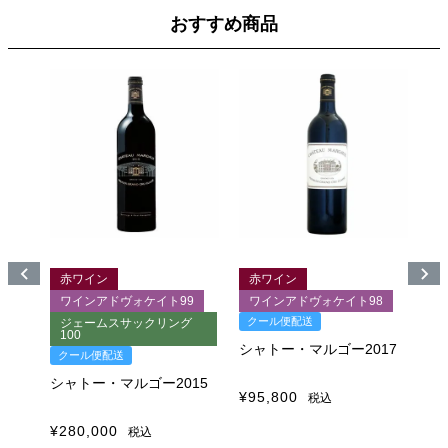
おすすめ商品
赤ワイン
赤ワイン
5
ワインアドヴォケイト99
ワインアドヴォケイト98
クール便配送
ジェームスサックリング
100
1
06
シャトー・マルゴー2017
クール便配送
ク
シャトー・マルゴー2015
シ
¥
95,800
税込
¥
280,000
¥
1
税込