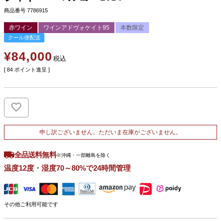
商品番号
7786915
赤ワイン
ワインアドヴォケイト95
本数限定
クール便配送
¥
84,000
税込
[
84
ポイント進呈 ]
申し訳ございません。ただいま在庫がございません。
全品送料無料
※沖縄・一部離島を除く
温度12度・湿度70～80%で24時間管理
その他ご利用可能です