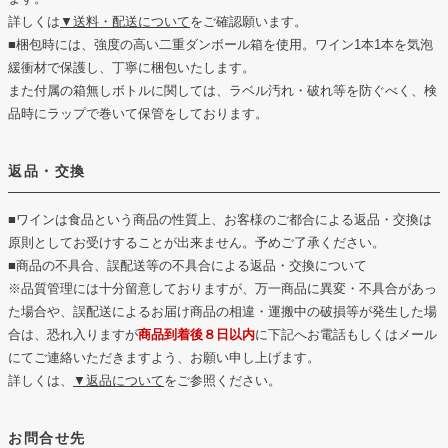
詳しくは
▼送料・配送について
をご確認願います。
■梱包時には、強度の高い二重ダンボール箱を使用。ワイン1本1本を気泡
緩衝材で保護し、丁寧に梱包いたします。
また付属の箱無しボトルに関しては、ラベル汚れ・破れ等を防ぐべく、検
品時にラップで巻いて保管をしております。
返品・交換
■ワインは食品という商品の性質上、お客様のご都合による返品・交換は
原則としてお受けすることが出来ません。予めご了承ください。
■商品の不具合、誤配送等の不具合による返品・交換について
※品質管理には十分留意しておりますが、万一商品に異変・不具合があっ
た場合や、誤配送によるお届け商品の相違・運搬中の破損等が発生した場
合は、恐れ入りますが
商品到着後８日以内
に下記へお電話もしくはメール
にてご連絡いただきますよう、お願い申し上げます。
詳しくは、
▼返品について
をご参照ください。
お問合せ先