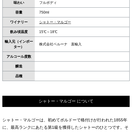
味わい
フルボディ
容量
750ml
ワイナリー
シャトー・マルゴー
飲み頃温度
15℃～18℃
輸入元（インポー
株式会社ベルーナ 直輸入
ター）
アルコール度数
醸造
品種
シャトー・マルゴー について
シャトー・マルゴーは、初めてボルドーで格付けが行われた1855年
に、最高ランクにあたる第1級を獲得したシャトーのひとつです。そ