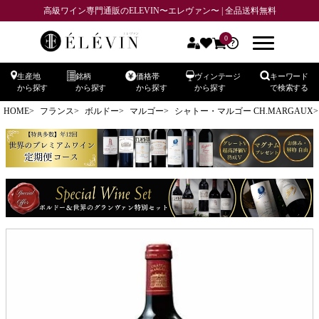
高級ワイン専門通販のELEVIN〜エレヴァン〜 | 全品送料無料
0
生産地
銘柄
価格帯
ヴィンテージ
キーワード
から探す
から探す
から探す
から探す
で検索する
HOME
フランス
ボルドー
マルゴー
シャトー・マルゴー CH.MARGAUX