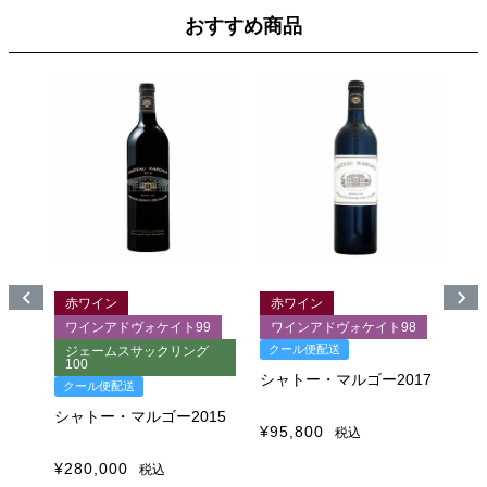
おすすめ商品
赤ワイン
赤ワイン
5
ワインアドヴォケイト99
ワインアドヴォケイト98
クール便配送
ジェームスサックリング
100
1
06
シャトー・マルゴー2017
クール便配送
ク
シャトー・マルゴー2015
シ
¥
95,800
税込
¥
280,000
¥
1
税込