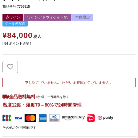
商品番号
7786915
赤ワイン
ワインアドヴォケイト95
本数限定
クール便配送
¥
84,000
税込
[
84
ポイント進呈 ]
申し訳ございません。ただいま在庫がございません。
全品送料無料
※沖縄・一部離島を除く
温度12度・湿度70～80%で24時間管理
その他ご利用可能です