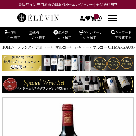
高級ワイン専門通販のELEVIN〜エレヴァン〜 | 全品送料無料
0
生産地
銘柄
価格帯
ヴィンテージ
キーワード
から探す
から探す
から探す
から探す
で検索する
HOME
フランス
ボルドー
マルゴー
シャトー・マルゴー CH.MARGAUX