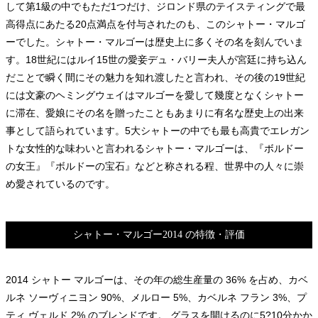
して第1級の中でもただ1つだけ、ジロンド県のテイスティングで最
高得点にあたる20点満点を付与されたのも、このシャトー・マルゴ
ーでした。シャトー・マルゴーは歴史上に多くその名を刻んでいま
す。18世紀にはルイ15世の愛妾デュ・バリー夫人が宮廷に持ち込ん
だことで瞬く間にその魅力を知れ渡したと言われ、その後の19世紀
には文豪のヘミングウェイはマルゴーを愛して幾度となくシャトー
に滞在、愛娘にその名を贈ったこともあまりに有名な歴史上の出来
事として語られています。5大シャトーの中でも最も高貴でエレガン
トな女性的な味わいと言われるシャトー・マルゴーは、『ボルドー
の女王』『ボルドーの宝石』などと称される程、世界中の人々に崇
め愛されているのです。
シャトー・マルゴー2014 の特徴・評価
2014 シャトー マルゴーは、その年の総生産量の 36% を占め、カベ
ルネ ソーヴィニヨン 90%、メルロー 5%、カベルネ フラン 3%、プ
ティ ヴェルド 2% のブレンドです。 グラスを開けるのに5?10分かか