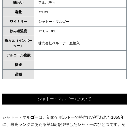
味わい
フルボディ
容量
750ml
ワイナリー
シャトー・マルゴー
飲み頃温度
15℃～18℃
輸入元（インポー
株式会社ベルーナ 直輸入
ター）
アルコール度数
醸造
品種
シャトー・マルゴー について
シャトー・マルゴーは、初めてボルドーで格付けが行われた1855年
に、最高ランクにあたる第1級を獲得したシャトーのひとつです。そ