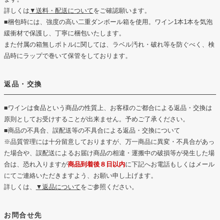
詳しくは
▼送料・配送について
をご確認願います。
■梱包時には、強度の高い二重ダンボール箱を使用。ワイン1本1本を気泡
緩衝材で保護し、丁寧に梱包いたします。
また付属の箱無しボトルに関しては、ラベル汚れ・破れ等を防ぐべく、検
品時にラップで巻いて保管をしております。
返品・交換
■ワインは食品という商品の性質上、お客様のご都合による返品・交換は
原則としてお受けすることが出来ません。予めご了承ください。
■商品の不具合、誤配送等の不具合による返品・交換について
※品質管理には十分留意しておりますが、万一商品に異変・不具合があっ
た場合や、誤配送によるお届け商品の相違・運搬中の破損等が発生した場
合は、恐れ入りますが
商品到着後８日以内
に下記へお電話もしくはメール
にてご連絡いただきますよう、お願い申し上げます。
詳しくは、
▼返品について
をご参照ください。
お問合せ先