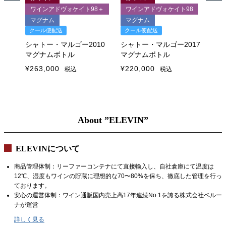
ワインアドヴォケイト98＋
ワインアドヴォケイト98
ク
マグナム
マグナム
クール便配送
クール便配送
02
シ
シャトー・マルゴー2010
シャトー・マルゴー2017
マグナムボトル
マグナムボトル
¥
1
¥
263,000
¥
220,000
税込
税込
About ”ELEVIN”
ELEVINについて
商品管理体制：リーファーコンテナにて直接輸入し、自社倉庫にて温度は
12℃、湿度もワインの貯蔵に理想的な70〜80%を保ち、徹底した管理を行っ
ております。
安心の運営体制：ワイン通販国内売上高17年連続No.1を誇る株式会社ベルー
ナが運営
詳しく見る