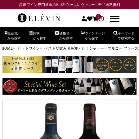
高級ワイン専門通販のELEVIN〜エレヴァン〜 | 全品送料無料
0
生産地
銘柄
価格帯
ヴィンテージ
キーワード
から探す
から探す
から探す
から探す
で検索する
HOME
セットワイン
ベストな飲み頃を迎えた！シャトー・マルゴー ファー