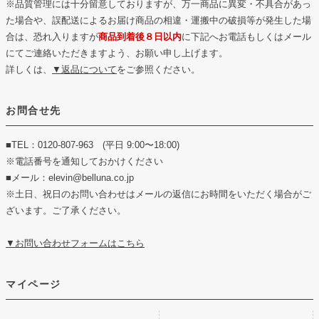
※品質管理には十分留意しておりますが、万一商品に異変・不具合があっ
た場合や、誤配送によるお届け商品の相違・運搬中の破損等が発生した場
合は、恐れ入りますが
商品到着後８日以内
に下記へお電話もしくはメール
にてご連絡いただきますよう、お願い申し上げます。
詳しくは、
▼返品について
をご参照ください。
お問合せ先
■TEL：0120-807-963 (平日 9:00〜18:00)
※電話番号を通知しておかけください
■メール：elevin@belluna.co.jp
※土日、祝日のお問い合わせはメールの返信にお時間をいただく場合がご
ざいます。ご了承ください。
▼お問い合わせフォームはこちら
マイページ