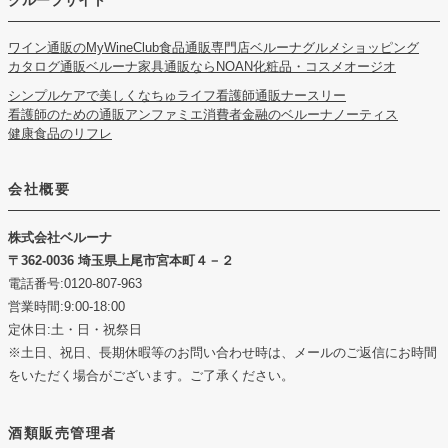
グループサイト
ワイン通販のMyWineClub
食品通販専門店ベルーナグルメショッピング
カタログ通販ベルーナ
家具通販ならNOAN
化粧品・コスメオージオ
シンプルケアで美しくなちゅライフ
看護師通販ナースリー
看護師のための通販アンファミエ
消費者金融のベルーナノーティス
健康食品のリフレ
会社概要
株式会社ベルーナ
362-0036 埼玉県上尾市宮本町４－２
電話番号:0120-807-963
営業時間:9:00-18:00
定休日:土・日・祝祭日
※土日、祝日、長期休暇等のお問い合わせ時は、メールのご返信にお時間
をいただく場合がございます。ご了承ください。
酒類販売管理者