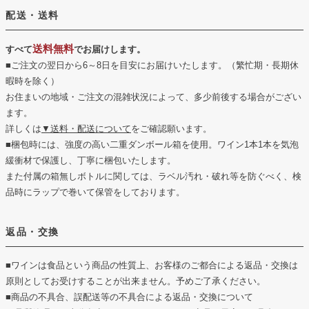
配送・送料
送料無料
すべて
でお届けします。
■ご注文の翌日から6～8日を目安にお届けいたします。（繁忙期・長期休
暇時を除く）
お住まいの地域・ご注文の混雑状況によって、多少前後する場合がござい
ます。
詳しくは
▼送料・配送について
をご確認願います。
■梱包時には、強度の高い二重ダンボール箱を使用。ワイン1本1本を気泡
緩衝材で保護し、丁寧に梱包いたします。
また付属の箱無しボトルに関しては、ラベル汚れ・破れ等を防ぐべく、検
品時にラップで巻いて保管をしております。
返品・交換
■ワインは食品という商品の性質上、お客様のご都合による返品・交換は
原則としてお受けすることが出来ません。予めご了承ください。
■商品の不具合、誤配送等の不具合による返品・交換について