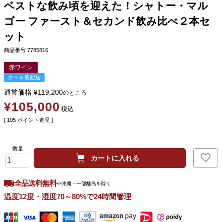
ベストな飲み頃を迎えた！シャトー・マル
ゴー ファースト＆セカンド飲み比べ２本セ
ット
商品番号
7785816
赤ワイン
クール便配送
通常価格
¥
119,200
のところ
¥
105,000
税込
[
105
ポイント進呈 ]
カートに入れる
全品送料無料
※沖縄・一部離島を除く
温度12度・湿度70～80%で24時間管理