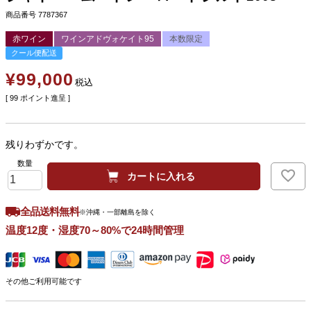
商品番号
7787367
赤ワイン
ワインアドヴォケイト95
本数限定
クール便配送
¥
99,000
税込
[
99
ポイント進呈 ]
残りわずかです。
カートに入れる
全品送料無料
※沖縄・一部離島を除く
温度12度・湿度70～80%で24時間管理
その他ご利用可能です