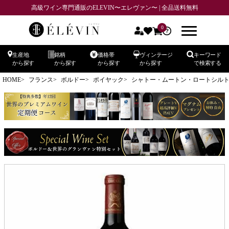
高級ワイン専門通販のELEVIN〜エレヴァン〜 | 全品送料無料
0
生産地
銘柄
価格帯
ヴィンテージ
キーワード
から探す
から探す
から探す
から探す
で検索する
HOME
フランス
ボルドー
ポイヤック
シャトー・ムートン・ロートシルト CH.