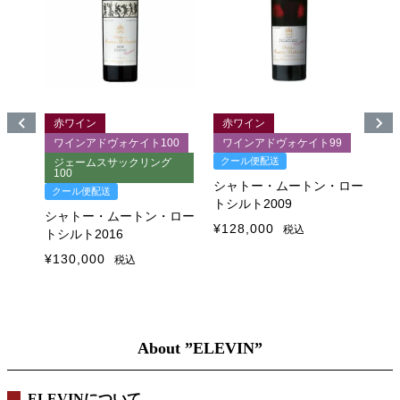
赤ワイン
赤ワイン
9
ワインアドヴォケイト100
ワインアドヴォケイト99
クール便配送
グ
ジェームスサックリング
100
ク
シャトー・ムートン・ロー
クール便配送
トシルト2009
シ
・ロー
シャトー・ムートン・ロー
ト
¥
128,000
税込
トシルト2016
¥
9
¥
130,000
税込
About ”ELEVIN”
ELEVINについて