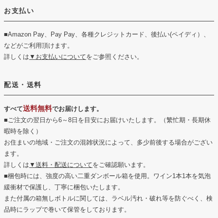
お支払い
■Amazon Pay、Pay Pay、各種クレジットカード、後払い(ペイディ）、
などがご利用頂けます。
詳しくは
▼お支払いについて
をご参照ください。
配送・送料
送料無料
すべて
でお届けします。
■ご注文の翌日から6～8日を目安にお届けいたします。（繁忙期・長期休
暇時を除く）
お住まいの地域・ご注文の混雑状況によって、多少前後する場合がござい
ます。
詳しくは
▼送料・配送について
をご確認願います。
■梱包時には、強度の高い二重ダンボール箱を使用。ワイン1本1本を気泡
緩衝材で保護し、丁寧に梱包いたします。
また付属の箱無しボトルに関しては、ラベル汚れ・破れ等を防ぐべく、検
品時にラップで巻いて保管をしております。