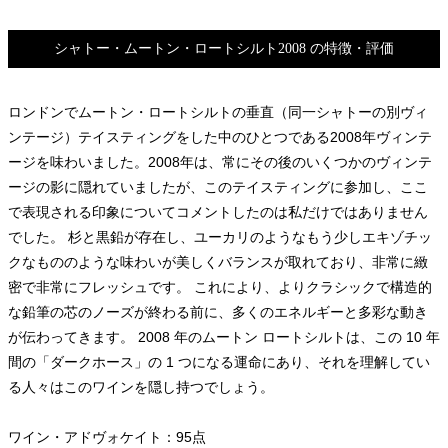
シャトー・ムートン・ロートシルト2008 の特徴・評価
ロンドンでムートン・ロートシルトの垂直（同一シャトーの別ヴィ
ンテージ）テイスティングをした中のひとつである2008年ヴィンテ
ージを味わいました。2008年は、常にその後のいくつかのヴィンテ
ージの影に隠れていましたが、このテイスティングに参加し、ここ
で表現される印象についてコメントしたのは私だけではありません
でした。 杉と黒鉛が存在し、ユーカリのようなもう少しエキゾチッ
クなもののような味わいが美しくバランスが取れており、非常に緻
密で非常にフレッシュです。 これにより、よりクラシックで構造的
な鉛筆の芯のノーズが終わる前に、多くのエネルギーと多彩な動き
が伝わってきます。 2008 年のムートン ロートシルトは、この 10 年
間の「ダークホース」の 1 つになる運命にあり、それを理解してい
る人々はこのワインを隠し持つでしょう。
ワイン・アドヴォケイト：95点