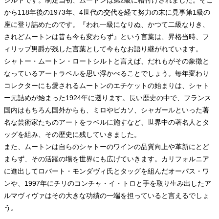
シルトです。制定当初、ムートンは第2級に格付けされました。そこ
から118年後の1973年、4世代の交代を経て努力の末に見事第1級の
座に登り詰めたのです。『われ一級になりぬ、かつて二級なりき、
されどムートンは昔も今も変わらず』という言葉は、昇格当時、フ
ィリップ男爵が残した言葉として今もなお語り継がれています。
シャトー・ムートン・ロートシルトと言えば、だれもがその象徴と
なっているアートラベルを思い浮かべることでしょう。毎年変わり
コレクターにも愛されるムートンのエチケットの始まりは、シャト
ー元詰めが始まった1924年に遡ります。長い歴史の中で、フランス
国内はもちろん国外からも、ミロやピカソ、シャガールといった著
名な芸術家たちのアートをラベルに施すなど、世界中の著名人とタ
ッグを組み、その歴史に残していきました。
また、ムートンは自らのシャトーのワインの品質向上や革新にとど
まらず、その活躍の場を世界にも広げていきます。カリフォルニア
に進出してロバート・モンダヴィ氏とタッグを組んだオーパス・ワ
ンや、1997年にチリのコンチャ・イ・トロと手を取り生み出したア
ルマヴィヴァはその大きな功績の一端を担っていると言えるでしょ
う。