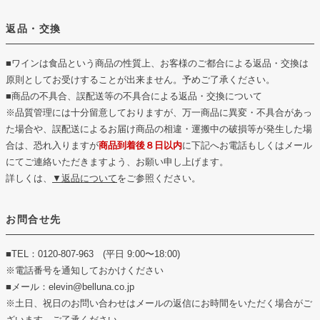
返品・交換
■ワインは食品という商品の性質上、お客様のご都合による返品・交換は
原則としてお受けすることが出来ません。予めご了承ください。
■商品の不具合、誤配送等の不具合による返品・交換について
※品質管理には十分留意しておりますが、万一商品に異変・不具合があっ
た場合や、誤配送によるお届け商品の相違・運搬中の破損等が発生した場
合は、恐れ入りますが
商品到着後８日以内
に下記へお電話もしくはメール
にてご連絡いただきますよう、お願い申し上げます。
詳しくは、
▼返品について
をご参照ください。
お問合せ先
■TEL：0120-807-963 (平日 9:00〜18:00)
※電話番号を通知しておかけください
■メール：elevin@belluna.co.jp
※土日、祝日のお問い合わせはメールの返信にお時間をいただく場合がご
ざいます。ご了承ください。